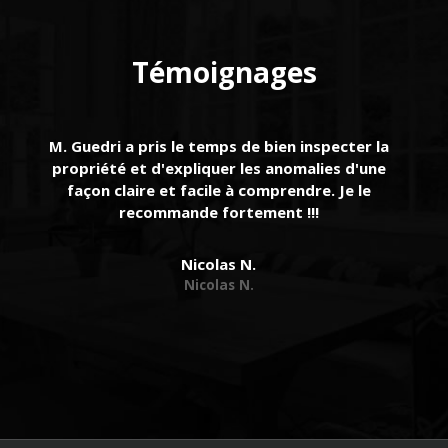
Témoignages
de
M. Guedri a pris le temps de bien inspecter la
Un
et
propriété et d'expliquer les anomalies d'une
s
à
façon claire et facile à comprendre. Je le
tr
s
recommande fortement !!!
Nicolas N.
Nicolas N.