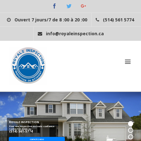
Facebook
Twitter
Googleplus
Ouvert 7 jours/7 de 8 :00 à 20 :00
(514) 561 5774
info@royaleinspection.ca
ROYALE INSPECTION
Pour une inspection en toute confiance
Contactez-nous au
(514) 561-5774
CONTACTEZ-NOUS