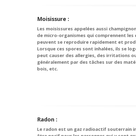
Moisissure :
Les moisissures appelées aussi champignon
de micro-organismes qui comprennent les 
peuvent se reproduire rapidement et produ
Lorsque ces spores sont inhalées, ils se log
peut causer des allergies, des irritations 
généralement par des tâches sur des matéri
bois, etc.
Radon :
Le radon est un gaz radioactif souterrain i
être nocif pour les personnes qui y sont e